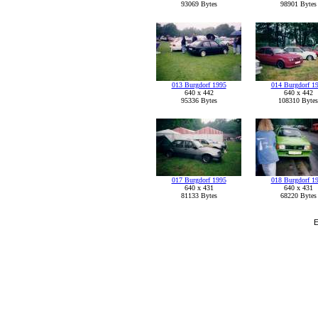
93069 Bytes
98901 Bytes
013 Burgdorf 1995
014 Burgdorf 1
640 x 442
640 x 442
95336 Bytes
108310 Bytes
017 Burgdorf 1995
018 Burgdorf 1
640 x 431
640 x 431
81133 Bytes
68220 Bytes
E