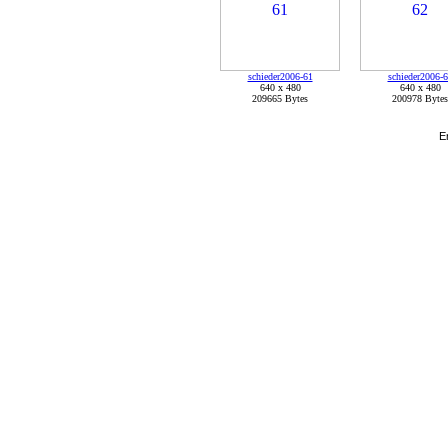
schieder2006-61
schieder2006-
640 x 480
640 x 480
209665 Bytes
200978 Bytes
E