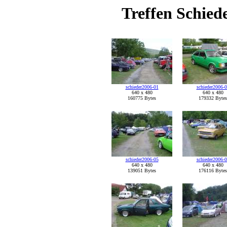
Treffen Schied
schieder2006-01
schieder2006-
640 x 480
640 x 480
160775 Bytes
179332 Bytes
schieder2006-05
schieder2006-
640 x 480
640 x 480
139051 Bytes
176116 Bytes