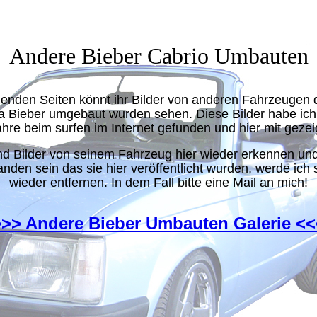
Andere Bieber Cabrio Umbauten
genden Seiten könnt ihr Bilder von anderen Fahrzeugen d
a Bieber umgebaut wurden sehen. Diese Bilder habe ich
hre beim surfen im Internet gefunden und hier mit gezei
nd Bilder von seinem Fahrzeug hier wieder erkennen und
anden sein das sie hier veröffentlicht wurden, werde ich s
wieder entfernen. In dem Fall bitte eine Mail an mich!
>>> Andere Bieber Umbauten Galerie <<